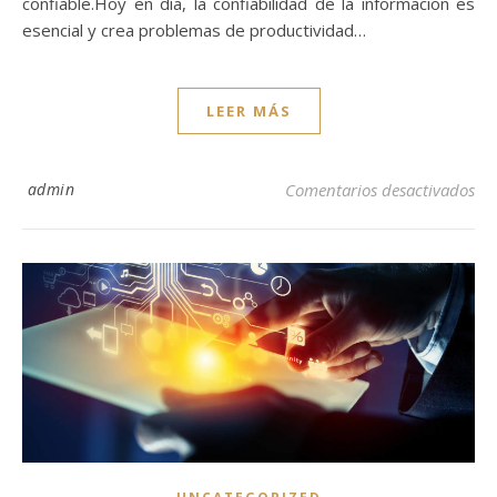
confiable.Hoy en día, la confiabilidad de la información es
esencial y crea problemas de productividad…
LEER MÁS
en 
admin
Comentarios desactivados